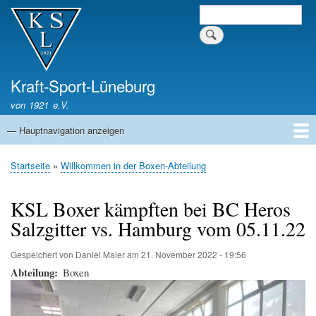
Direkt
Suche
zum
Inhalt
Kraft-Sport-Lüneburg
von 1921 e.V.
— Hauptnavigation anzeigen
Hauptnavigation
Startseite
Verein
Aikido
Boxen
Crosstraining
Ju-Jutsu
Judo
Kickboxen
Kyudo
Startseite
Willkommen in der Boxen-Abteilung
Pfadnavigation
KSL Boxer kämpften bei BC Heros
Salzgitter vs. Hamburg vom 05.11.22
Gespeichert von
Daniel Maier
am
21. November 2022 - 19:56
Abteilung
Boxen
Bild