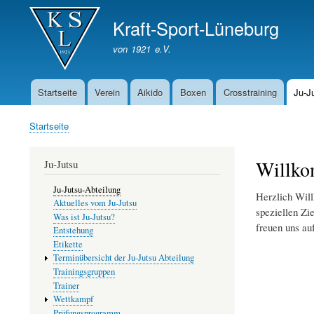
Kraft-Sport-Lüneburg
von 1921 e.V.
Startseite
Verein
Aikido
Boxen
Crosstraining
Ju-J
Hauptnavigation
Startseite
Pfadnavigation
Willko
Ju-Jutsu
Ju-Jutsu-Abteilung
Body
Herzlich Will
Aktuelles vom Ju-Jutsu
speziellen Zi
Was ist Ju-Jutsu?
freuen uns au
Entstehung
Etikette
Terminübersicht der Ju-Jutsu Abteilung
Trainingsgruppen
Trainer
Wettkampf
Prüfungsprogramm