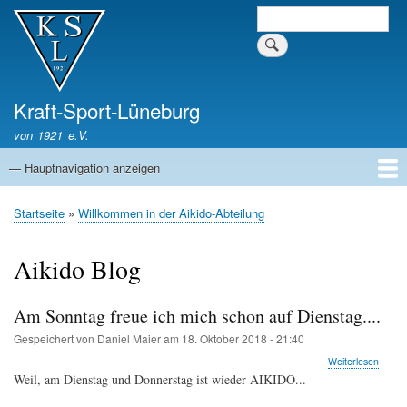
Direkt
Suche
zum
Inhalt
Kraft-Sport-Lüneburg
von 1921 e.V.
— Hauptnavigation anzeigen
Hauptnavigation
Startseite
Verein
Aikido
Boxen
Crosstraining
Ju-Jutsu
Judo
Kickboxen
Kyudo
Startseite
Willkommen in der Aikido-Abteilung
Pfadnavigation
Aikido Blog
Am Sonntag freue ich mich schon auf Dienstag....
Gespeichert von
Daniel Maier
am
18. Oktober 2018 - 21:40
über
Weiterlesen
Am
Weil, am Dienstag und Donnerstag ist wieder AIKIDO...
Sonnt
freue