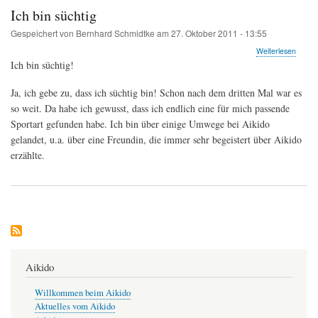
Ich bin süchtig
Gespeichert von
Bernhard Schmidtke
am
27. Oktober 2011 - 13:55
über
Weiterlesen
Ich
Ich bin süchtig!
bin
süchti
Ja, ich gebe zu, dass ich süchtig bin! Schon nach dem dritten Mal war es
so weit. Da habe ich gewusst, dass ich endlich eine für mich passende
Sportart gefunden habe. Ich bin über einige Umwege bei Aikido
gelandet, u.a. über eine Freundin, die immer sehr begeistert über Aikido
erzählte.
Aikido
Willkommen beim Aikido
Aktuelles vom Aikido