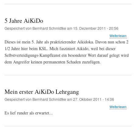
ich
mich
schon
5 Jahre AiKiDo
auf
Dienst
Gespeichert von
Bernhard Schmidtke
am
15. Dezember 2011 - 20:56
über
Weiterlesen
5
Dieses ist mein 5. Jahr als praktizierender Aikidoka. Davon nun schon 2
Jahre
1/2 Jahre hier beim KSL. Mich fasziniert Aikido, weil bei dieser
AiKiD
Selbstverteidigungs-Kampfkunst ein besonderer Wert darauf gelegt wird
dem Angreifer keinen permanenten Schaden zuzufügen.
Mein erster AiKiDo Lehrgang
Gespeichert von
Bernhard Schmidtke
am
27. Oktober 2011 - 14:06
über
Weiterlesen
Mein
Es lief runder als erwartet...
erster
AiKiD
Lehrg